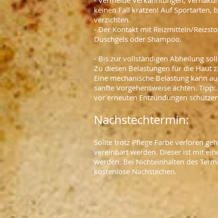
- Vermeide Verkanntungen, Verhakun
keinen Fall kratzen! Auf Sportarten, 
verzichten.
- Der Kontakt mit Reizmitteln/Reizs
Duschgels oder Shampoo.
- Bis zur vollständigen Abheilung so
Zu diesen Belastungen für die Haut
Eine mechanische Belastung kann auc
sanfte Vorgehensweise achten. Tipp: 
vor erneuten Entzündungen schütze
Nachstechtermin:
S
ollte trotz Pflege Farbe verloren g
vereinbart werden. Dieser ist mit ei
werden. Bei Nichteinhalten des Termi
kostenlose Nachstechen.