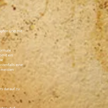
upfen und mit
normale
omit ein
he
stenfalls eine
e meisten
rs darauf zu