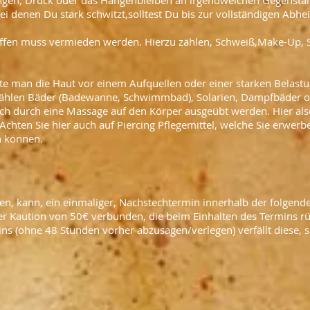
gen, Druck oder das Hängenbleiben an irgendwelchen Gegenstä
bei denen Du stark schwitzt,solltest Du bis zur vollständigen Abhe
toffen muss vermieden werden. Hierzu zählen, Schweiß,Make-Up,
llte man die Haut vor einem Aufquellen oder einer starken Belast
 zählen Bäder (Badewanne, Schwimmbad), Solarien, Dampfbäder o
h durch eine Massage auf den Körper ausgeübt werden. Hier als
Achten Sie hier auch auf Piercing Pflegemittel, welche Sie erwerb
n können.
ehen, kann, ein einmaliger, Nachstechtermin innerhalb der folgen
ner Kaution von 50€ verbunden, die beim Einhalten des Termins rü
ns (ohne 48 Stunden vorher abzusagen/verlegen) verfällt diese, 