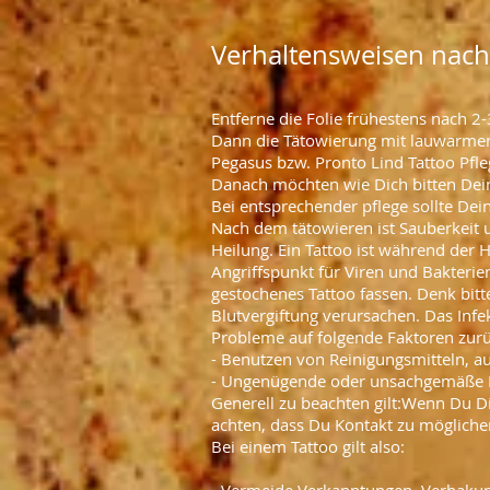
Verhaltensweisen nach
Entferne die Folie frühestens nach 2
Dann die Tätowierung mit lauwarmen
Pegasus bzw. Pronto Lind Tattoo Pf
Danach möchten wie Dich bitten Dein 
Bei entsprechender pflege sollte Dei
Nach dem tätowieren ist Sauberkeit u
Heilung. Ein Tattoo ist während der 
Angriffspunkt für Viren und Bakterie
gestochenes Tattoo fassen. Denk bitt
Blutvergiftung verursachen. Das Infek
Probleme auf folgende Faktoren zu
- Benutzen von Reinigungsmitteln, auf
- Ungenügende oder unsachgemäße 
Generell zu beachten gilt:Wenn Du Dir
achten, dass Du Kontakt zu mögliche
Bei einem Tattoo gilt also: