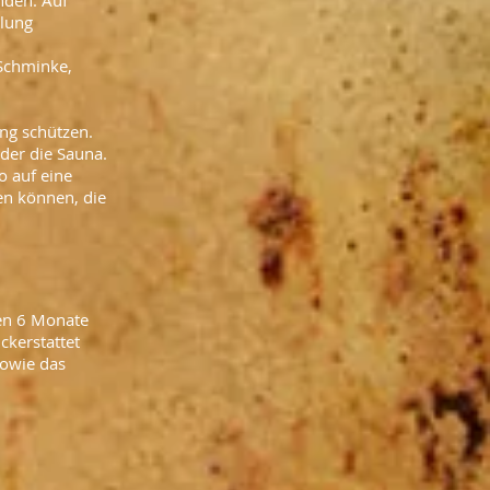
nden. Auf
ilung
 Schminke,
ung schützen.
der die Sauna.
o auf eine
en können, die
den 6 Monate
ckerstattet
sowie das