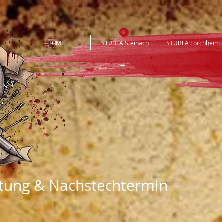
HOME
STÜBLA Steinach
STÜBLA Forchheim
itung & Nachstechtermin