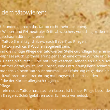
 dem tätowieren:
-3 Stunden (danach das Tattoo nicht mehr abkleben).
 Wasser und PH_neutraler Seife abwaschen, vorsichtig trocken t
legeschaum dünn eincremen.
Tattoo 3 mal täglich (bzw. nach Bedarf) zu Pflegen.
n Tattoo nach ca. 8 Wochen abgeheilt sein.
nd die richtige Pflege der tätowierten Stelle Grundlage für eine 
Heilphase (auch Epithelisierung genannt) eine offene Wunde und s
n. Deshalb solltest Du nie mit ungewaschen Händen an Dein frisc
e immer daran, es ist Dein Körper, eine Entzündung kann schlimm
tionsrisiko beim Tattoo ist minimal. Die Erfahrung zeigt, dass di
rückzuführen sind:- Berührung mit ungewaschenen Händen
 die der Körper allergisch reagiert.
Pflege
 ein neues Tattoo hast stechen lassen, ist bei der Pflege besonde
n Erregern, Schürfgefahren oder Schmutz vermeidst.